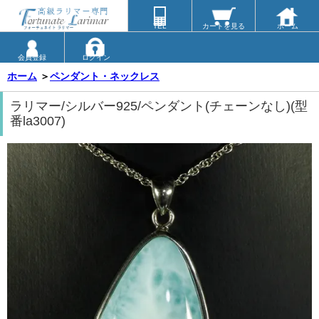
TEL
カートを見る
ホーム
会員登録
ログイン
ホーム
＞
ペンダント・ネックレス
ラリマー/シルバー925/ペンダント(チェーンなし)(型
番la3007)