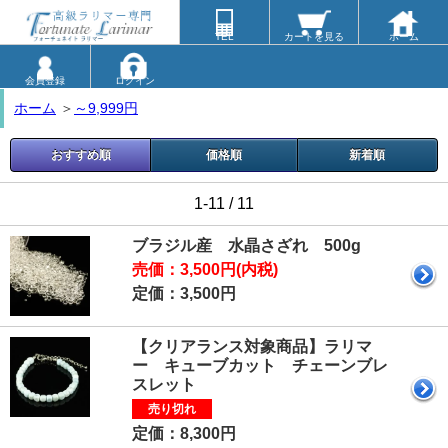
TEL
カートを見る
ホーム
会員登録
ログイン
ホーム
＞
～9,999円
おすすめ順
価格順
新着順
1-11 / 11
ブラジル産 水晶さざれ 500g
売価：3,500円(内税)
定価：3,500円
【クリアランス対象商品】ラリマ
ー キューブカット チェーンブレ
スレット
売り切れ
定価：8,300円