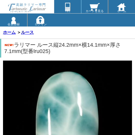
TEL
カートを見る
ホーム
会員登録
ログイン
ホーム
＞
ルース
ラリマー ルース縦24.2mm×横14.1mm×厚さ
7.1mm(型番lru025)