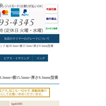
当店のラリマーのグレードについて
18.3mm×横15.5mm×厚さ9.3mm(型番
ピアス・イヤリング
リング
m×横15.5mm×厚さ9.3mm(型番
lapdt1005