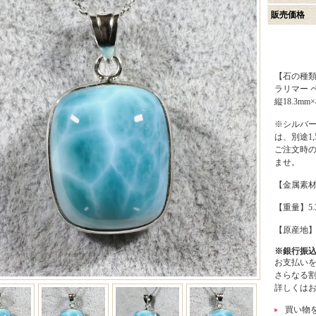
販売価格
【石の種類
ラリマー 
縦18.3mm
※シルバー
は、別途1
ご注文時
ませ。
【金属素材
【重量】5.
【原産地
※銀行振
お支払い
さらなる
詳しくは
買い物