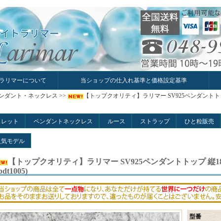
ラリマーについて
当ショップの仕入れ基準と価格設定基準
ンダント・ネックレス
>>
【トップクオリティ】ラリマー SV925ペンダントトップ 縦
スレット
ペンダントネックレス
ルース
ストラップ
ひと粒販売
人気モデル
【トップクオリティ】ラリマー SV925ペンダントトップ 縦18.3m
pdt1005)
型番