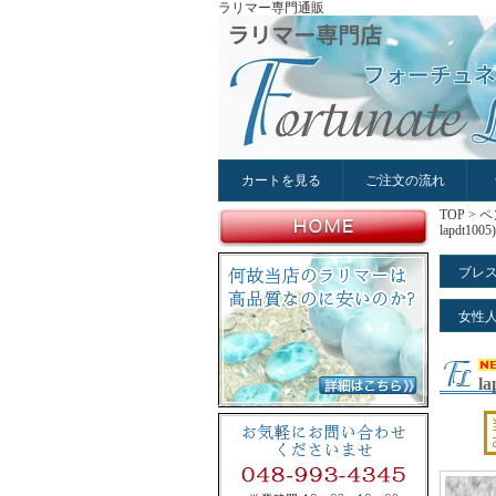
ラリマー専門通販
カートを見る
ご注文の流れ
TOP
>
ペ
lapdt1005)
ブレ
女性
la