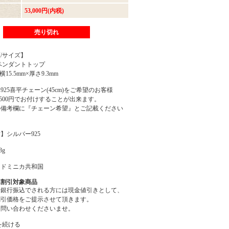
53,000円(内税)
売り切れ
/サイズ】
ペンダントトップ
×横15.5mm×厚さ9.3mm
925喜平チェーン(45cm)をご希望のお客様
,500円でお付けすることが出来ます。
の備考欄に『チェーン希望』とご記載ください
】シルバー925
3g
】ドミニカ共和国
込割引対象商品
を銀行振込でされる方には現金値引きとして、
割引価格をご提示させて頂きます。
お問い合わせくださいませ。
を続ける