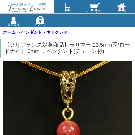
TEL
カートを見る
ホーム
会員登録
ログイン
ホーム
＞
ペンダント・ネックレス
【クリアランス対象商品】ラリマー 10.5mm玉/ロー
ドナイト 6mm玉 ペンダント(チェーン付)