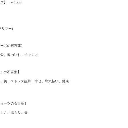
ズ】 ～18cm
】
ラリマー)
ローズの石言葉】
、愛。春の訪れ、チャンス
ールの石言葉】
し、美、ストレス緩和、幸せ、邪気払い、健康
クォーツの石言葉】
優しさ、温もり、美