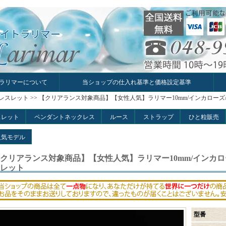
ラリマーについて
当ショップの仕入れ基準と価格設定基準
レスレット
>>
【クリアランス対象商品】【女性人気】ラリマー10mm/インカローズ
スレット
ペンダントネックレス
ルース
ストラップ
ひと粒販売
人気モデル
クリアランス対象商品】【女性人気】ラリマー10mm/インカロ
レット
型番