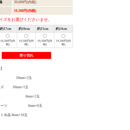
格
39,000円(内税)
19,500円(内税)
イズをお選びくださいませ。
約17cm
約16cm
約15cm
約14cm
19,500円(内
19,500円(内
19,500円(内
19,500円(内
税)
税)
税)
税)
売り切れ
類】
 10mm×2玉
ズ 10mm×1玉
ール 8mm×2玉
ォーツ 6mm×6玉
水晶 8mm×16玉