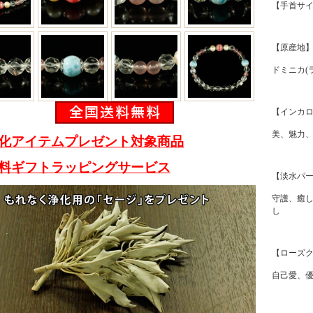
【手首サイ
【原産地
ドミニカ(
【インカ
美、魅力
化アイテムプレゼント対象商品
料ギフトラッピングサービス
【淡水パ
守護、癒
し
【ローズ
自己愛、