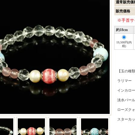
通常販売価
販売価格
※手首サ
約18cm
19,500円(内
税)
【玉の種
ラリマー
インカロー
淡水パ
ローズク
スターカット