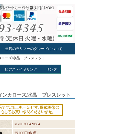
当店のラリマーのグレードについて
ンカローズ/水晶 ブレスレット
ピアス・イヤリング
リング
/インカローズ/水晶 ブレスレット
salela1900420604
格
55,000円(内税)