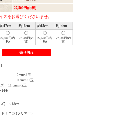
27,500円(内税)
イズをお選びくださいませ。
約17cm
約16cm
約15cm
約14cm
27,500円(内
27,500円(内
27,500円(内
27,500円(内
税)
税)
税)
税)
売り切れ
類】
 12mm×1玉
 10.5mm×2玉
 11.5mm×2玉
×14玉
】 ～18cm
 ドミニカ (ラリマー）
】