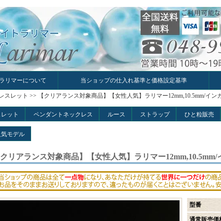
ラリマーについて
当ショップの仕入れ基準と価格設定基準
レスレット
>>
【クリアランス対象商品】【女性人気】ラリマー12mm,10.5mm/イ
スレット
ペンダントネックレス
ルース
ストラップ
ひと粒販売
人気モデル
クリアランス対象商品】【女性人気】ラリマー12mm,10.5mm
型番
通常販売価