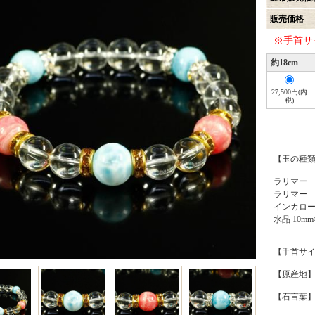
販売価格
※手首サ
約18cm
27,500円(内
税)
【玉の種
ラリマー
ラリマー
インカローズ
水晶 10mm
【手首サイズ
【原産地】
【石言葉